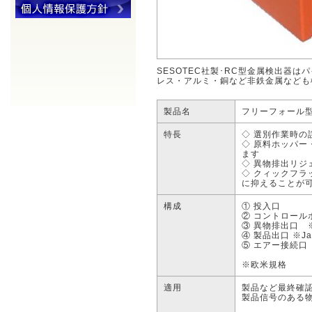
SESOTEC社製･RC型金属検出器
レス・アルミ・銅など非鉄金属なども
製品名
フリーフォール型
特長
◇ 選別作業時の
◇ 原料ホッパ
ます
◇ 異物排出リジ
◇ クィックフ
に抑えることが
構成
① 投入口
② コントロール
③ 異物排出口 ※
④ 製品出口 ※Ja
⑤ エアー接続口
※欧米規格
適用
製品など最終確
製品信号のある