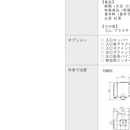
【食品】
穀類（大豆･小豆
乾燥食品（乾燥
香辛料（唐辛子
お茶･紅茶
【その他】
ゴム･プラスチ
オプション
◇ 入口ホッパー
◇ 入口格子マグ
◇ 入口ダクトン
◇ 出口ダクトン
◇ 出口延長パイ
◇ 検知部インナ
外形寸法図