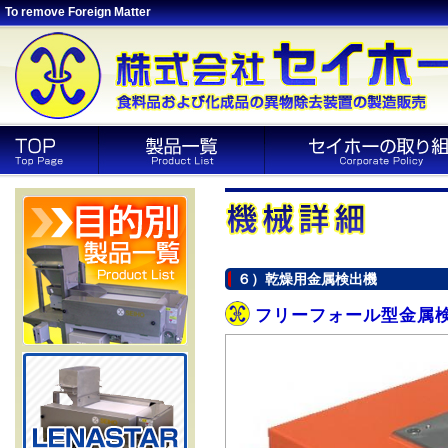
To remove Foreign Matter
６）乾燥用金属検出機
フリーフォール型金属検