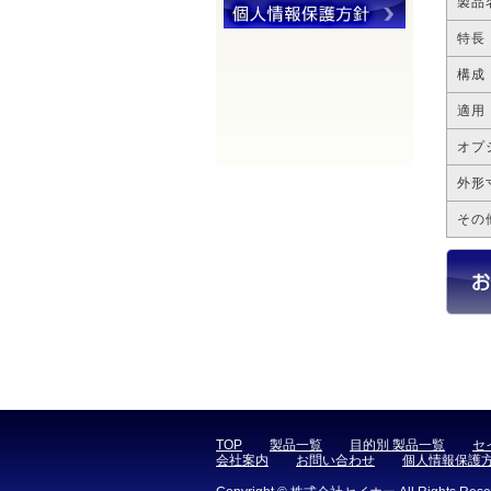
製品
特長
構成
適用
オプ
外形
その
TOP
製品一覧
目的別 製品一覧
セ
会社案内
お問い合わせ
個人情報保護