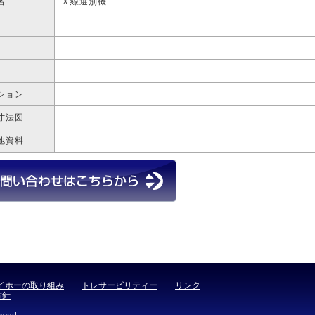
名
Ｘ線選別機
ション
寸法図
他資料
イホーの取り組み
トレサービリティー
リンク
方針